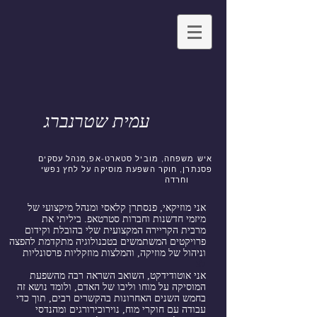
עמית שטרנברג
איש משפחה, מוביל סטארט-אפ,מנהל עסקים
פסנתרן, חוקר השפעת מוסיקה על לחץ נפשי
וחרדה
אני מוזיקאי, פנסתרן קלאסי ומנהל מיקצועי של
מיזמי חדשנות וחברות סטרטאפ. ביליתי את
מרבית הקריירה המקצועית שלי בהובלת וקידום
פרויקטים המשתמשים בטכנולוגיה מתקדמת להפצה
וניהול של מוזיקה, והמלצות מוזקליות פרסונליות
לצ
אני אוטודידקט, השואב השראה רבה מהשפעת
המוסיקה על מוחו וליבו של האדם, ולומד נושא זה
בחמש השנים האחרונות בהקשרים רבים, תוך כדי
עבודה עם חוקרי מוח, נוירוכירורגים ומהנדסי