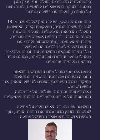
ביוטכנולוגיה מהבכירים בעולם. אני עדיין מנגן
בפסנתר בעיקר ברפרטוארים קלאסיים, לומד ניצוח
על תזמורת, ומלווה ערבי שירה בציבור
כיזם וכמנהל עסקי, יש לי ניסיון של למעלה מ- 18
שנה בתעשיית המדיה, הטלקומוניקציה, האינטרנט,
הסלולר והבריאות הדיגיטלית. הובלתי חדשנות
משלב ההנבטה דרך התווית אסטרטגיית מוצרית,
פיתוח וניהול עיסקי, ועד למסחור גלובלי עם
הכנסות של מיליוני דולרים. הרזומה שלי
כולל סגירת עסקאות מוצלחות עם חברות גלובליות,
מפעילי סלולר וחברות תוכן עולמיות, כמו גם זכייה
בפרסים מקומיים ועולמיים
בימים אלו, אני מוביל מיזם חדש בשם רובאטו.
החברה מפתחת טכנולוגיה חדשנית המתאימה
מוזיקה, למצב הפיזיולוגי והפסיכולוגי של המאזין. אנו
עושים שימוש
באלגוריתמים ובנתונים שנלמדו על-ידי מכונה,
המבוססים על
מדדים ביומטריים ותכונות מוסיקליות
המשימה של החברה היא להמליץ ​​על מוזיקה
שמיטיבה באופן מדעי ומדוד את
רווחת החיים,
תוך
חשיפת אנשים לרפרטואר חדש של מוזיקה